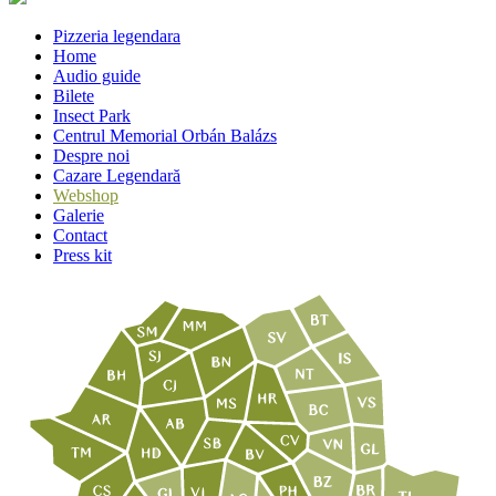
Pizzeria legendara
Home
Audio guide
Bilete
Insect Park
Centrul Memorial Orbán Balázs
Despre noi
Cazare Legendară
Webshop
Galerie
Contact
Press kit