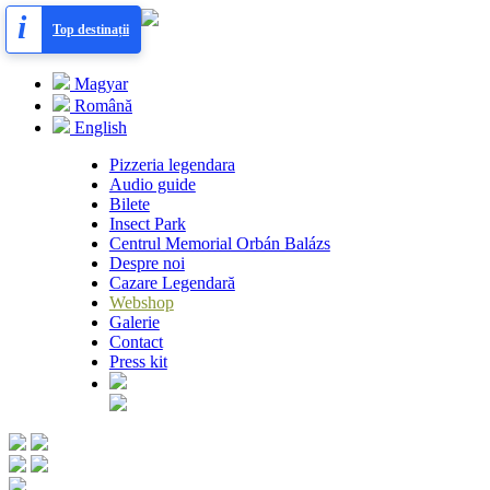
i
Toggle navigation
Top destinații
ro
Magyar
Română
English
Pizzeria legendara
Audio guide
Bilete
Insect Park
Centrul Memorial Orbán Balázs
Despre noi
Cazare Legendară
Webshop
Galerie
Contact
Press kit